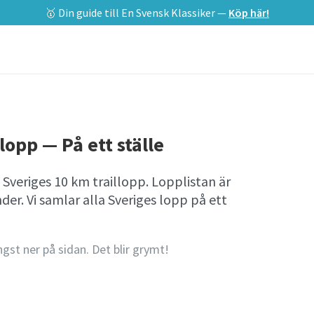
🥇 Din guide till En Svensk Klassiker —
Köp här!
lopp — På ett ställe
 Sveriges 10 km traillopp. Lopplistan är
r. Vi samlar alla Sveriges lopp på ett
ngst ner på sidan. Det blir grymt!