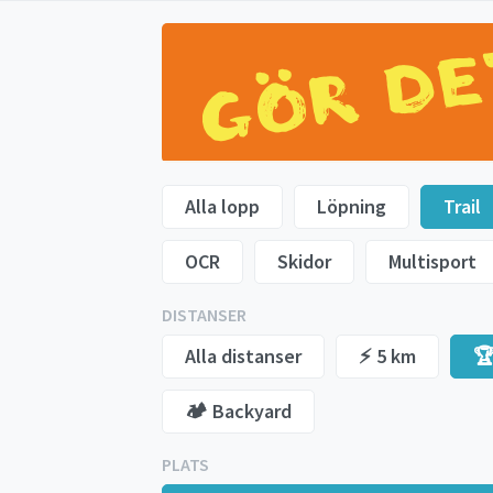
Alla lopp
Löpning
Trail
OCR
Skidor
Multisport
DISTANSER
Alla distanser
⚡️ 5 km
🏆
🏕️ Backyard
PLATS