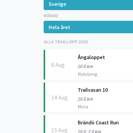
MÅNAD
ALLA TRAILLOPP 2026
Ångaloppet
8 Aug
10.0 km
Nyköping
Trailvasan 10
14 Aug
10.0 km
Mora
Brändö Coast Run
15 Aug
10.0, 2.0 km