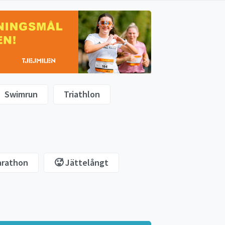
Swimrun
Triathlon
arathon
🥵 Jättelångt