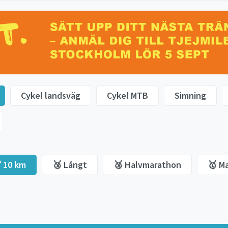
Cykel landsväg
Cykel MTB
Simning
 10 km
🥉 Långt
🥈 Halvmarathon
🥇 M