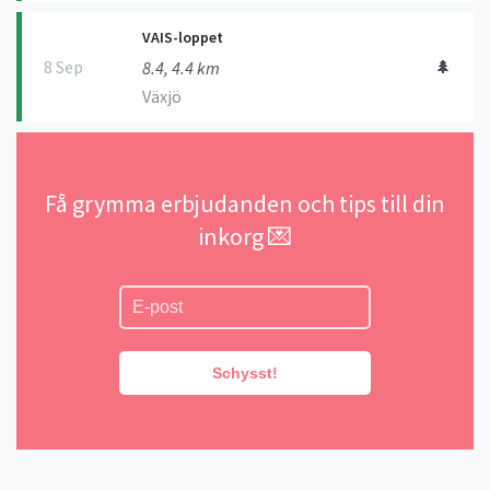
VAIS-loppet
8 Sep
🌲
8.4, 4.4 km
Växjö
Få grymma erbjudanden och tips till din
inkorg 💌
Schysst!