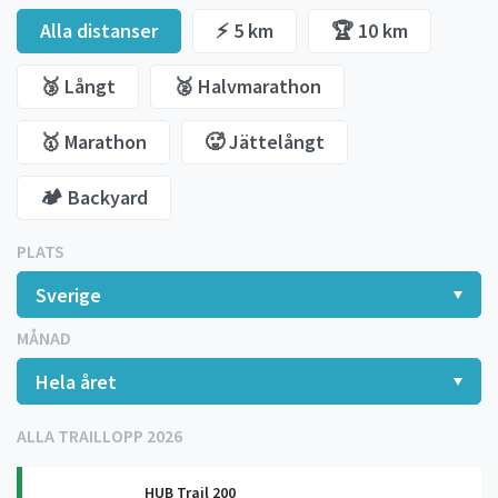
Alla distanser
⚡️ 5 km
🏆 10 km
🥉 Långt
🥈 Halvmarathon
🥇 Marathon
🥵 Jättelångt
🏕️ Backyard
PLATS
MÅNAD
ALLA TRAILLOPP 2026
HUB Trail 200