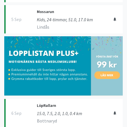
Mossarun
5 Sep
🌲
Kids, 24-timmar, 51.0, 17.0 km
Lindås
LöpRallarn
6 Sep
🌲
15.0, 7.5, 2.0, 1.0, 0.4 km
Bottnaryd