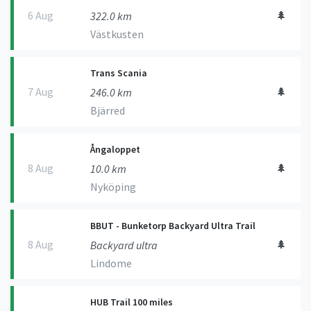
6 Aug
🌲
322.0 km
Västkusten
Trans Scania
7 Aug
🌲
246.0 km
Bjärred
Ångaloppet
8 Aug
🌲
10.0 km
Nyköping
BBUT - Bunketorp Backyard Ultra Trail
8 Aug
🌲
Backyard ultra
Lindome
HUB Trail 100 miles