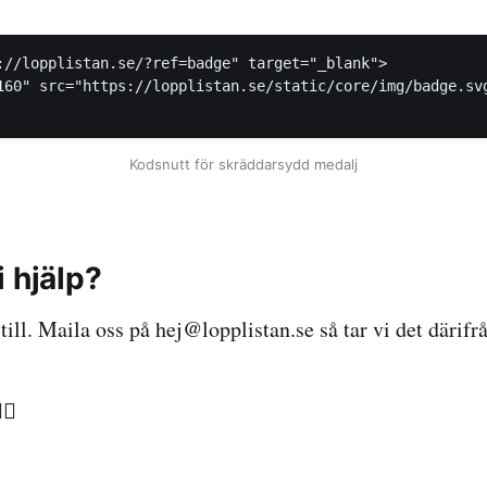
://lopplistan.se/?ref=badge" target="_blank">

160" src="https://lopplistan.se/static/core/img/badge.svg
Kodsnutt för skräddarsydd medalj
 hjälp?
till. Maila oss på hej@lopplistan.se så tar vi det därifr
‍♀️