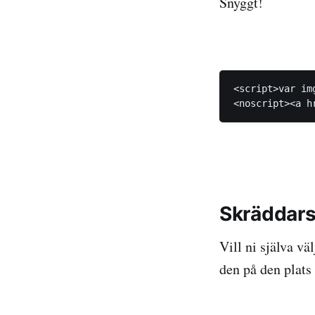
Snyggt!
<script>var im
<noscript><a h
Skräddar
Vill ni själva v
den på den plats