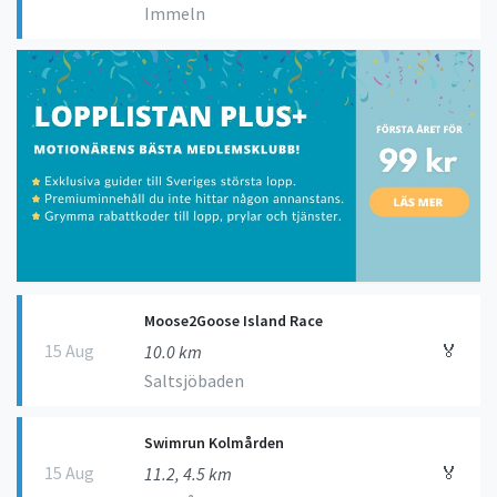
Immeln
Moose2Goose Island Race
15 Aug
🏅
10.0 km
Saltsjöbaden
Swimrun Kolmården
15 Aug
🏅
11.2, 4.5 km