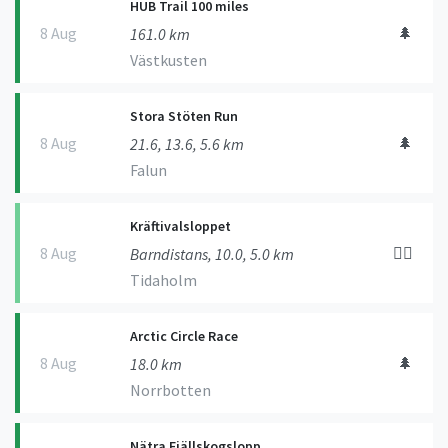
HUB Trail 100 miles
8 Aug
🌲
161.0 km
Västkusten
Stora Stöten Run
8 Aug
🌲
21.6, 13.6, 5.6 km
Falun
Kräftivalsloppet
8 Aug
🏃‍♀️
Barndistans, 10.0, 5.0 km
Tidaholm
Arctic Circle Race
8 Aug
🌲
18.0 km
Norrbotten
Nätra Fjällskogslopp