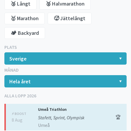
🥉 Långt
🥈 Halvmarathon
🥇 Marathon
🥵 Jättelångt
🏕️ Backyard
PLATS
MÅNAD
ALLA LOPP 2026
Umeå Triathlon
⚡️ BOOST
🏆
Stafett, Sprint, Olympisk
8 Aug
Umeå