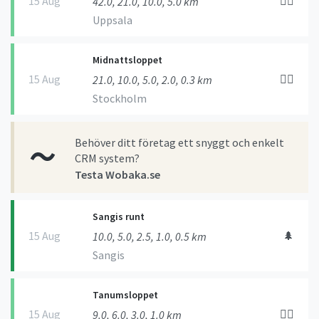
15 Aug
🏃‍♀️
42.0, 21.0, 10.0, 5.0 km
Uppsala
Midnattsloppet
15 Aug
🏃‍♀️
21.0, 10.0, 5.0, 2.0, 0.3 km
Stockholm
Behöver ditt företag ett snyggt och enkelt
CRM system?
Testa Wobaka.se
Sangis runt
15 Aug
🌲
10.0, 5.0, 2.5, 1.0, 0.5 km
Sangis
Tanumsloppet
15 Aug
🏃‍♀️
9.0, 6.0, 3.0, 1.0 km