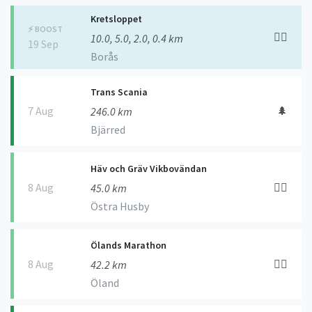
Kretsloppet
⚡️ BOOST
🏃‍♀️
10.0, 5.0, 2.0, 0.4 km
19 Sep
Borås
Trans Scania
7 Aug
🌲
246.0 km
Bjärred
Häv och Gräv Vikbovändan
8 Aug
🏃‍♀️
45.0 km
Östra Husby
Ölands Marathon
8 Aug
🏃‍♀️
42.2 km
Öland