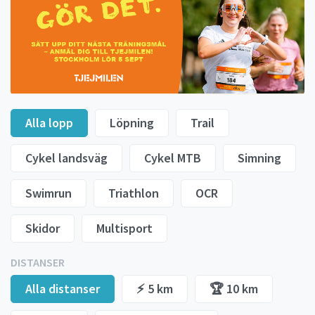
Alla lopp
Löpning
Trail
Cykel landsväg
Cykel MTB
Simning
Swimrun
Triathlon
OCR
Skidor
Multisport
DISTANSER
Alla distanser
⚡️ 5 km
🏆 10 km