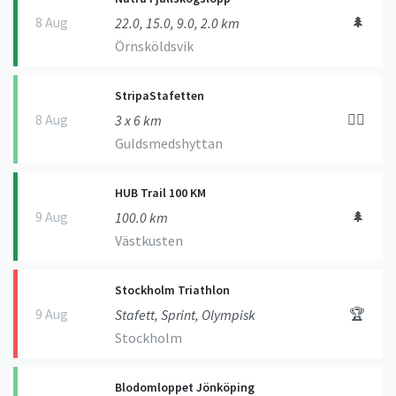
8 Aug
🌲
22.0, 15.0, 9.0, 2.0 km
Örnsköldsvik
StripaStafetten
8 Aug
🏃‍♀️
3 x 6 km
Guldsmedshyttan
HUB Trail 100 KM
9 Aug
🌲
100.0 km
Västkusten
Stockholm Triathlon
9 Aug
🏆
Stafett, Sprint, Olympisk
Stockholm
Blodomloppet Jönköping