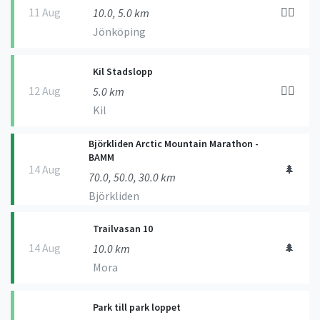
11 Aug
🏃‍♀️
10.0, 5.0 km
Jönköping
Kil Stadslopp
12 Aug
🏃‍♀️
5.0 km
Kil
Björkliden Arctic Mountain Marathon -
BAMM
14 Aug
🌲
70.0, 50.0, 30.0 km
Björkliden
Trailvasan 10
14 Aug
🌲
10.0 km
Mora
Park till park loppet