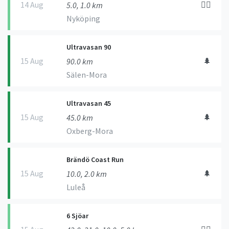
14 Aug
🏃‍♀️
5.0, 1.0 km
Nyköping
Ultravasan 90
15 Aug
🌲
90.0 km
Sälen-Mora
Ultravasan 45
15 Aug
🌲
45.0 km
Oxberg-Mora
Brändö Coast Run
15 Aug
🌲
10.0, 2.0 km
Luleå
6 Sjöar