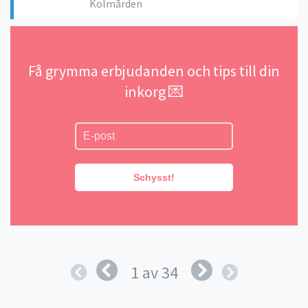
Kolmården
Få grymma erbjudanden och tips till din
inkorg 💌
Schysst!
1 av 34