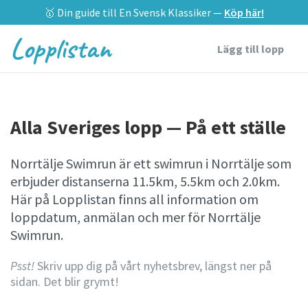
🥇 Din guide till En Svensk Klassiker —
Köp här!
Lopplistan
Lägg till lopp
Alla Sveriges lopp — På ett ställe
Norrtälje Swimrun är ett swimrun i Norrtälje som
erbjuder distanserna 11.5km, 5.5km och 2.0km.
Här på Lopplistan finns all information om
loppdatum, anmälan och mer för Norrtälje
Swimrun.
Psst!
Skriv upp dig på vårt nyhetsbrev, längst ner på
sidan. Det blir grymt!