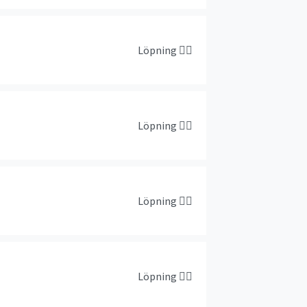
Löpning
🏃‍♀️
Löpning
🏃‍♀️
Löpning
🏃‍♀️
Löpning
🏃‍♀️