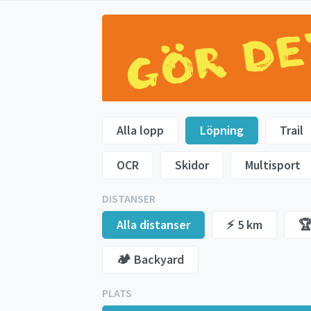
Alla lopp
Löpning
Trail
OCR
Skidor
Multisport
DISTANSER
Alla distanser
⚡️ 5 km
🏆
🏕️ Backyard
PLATS