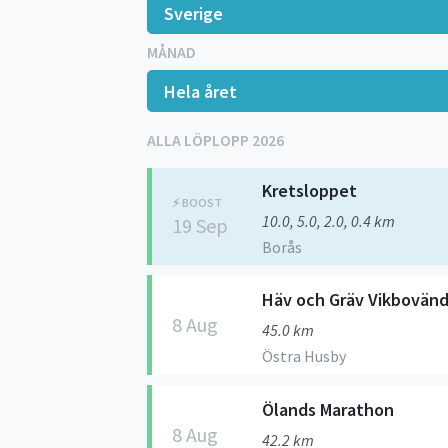
MÅNAD
ALLA LÖPLOPP 2026
Kretsloppet
⚡️ BOOST
10.0, 5.0, 2.0, 0.4 km
19 Sep
Borås
Häv och Gräv Vikbovän
8 Aug
45.0 km
Östra Husby
Ölands Marathon
8 Aug
42.2 km