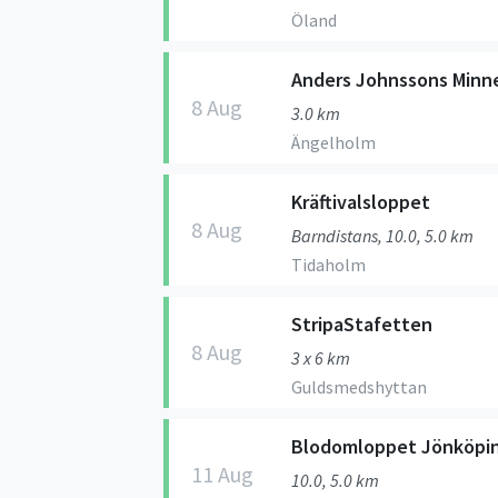
Öland
Anders Johnssons Minn
8 Aug
3.0 km
Ängelholm
Kräftivalsloppet
8 Aug
Barndistans, 10.0, 5.0 km
Tidaholm
StripaStafetten
8 Aug
3 x 6 km
Guldsmedshyttan
Blodomloppet Jönköpi
11 Aug
10.0, 5.0 km