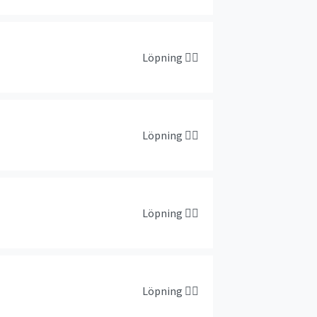
Löpning
🏃‍♀️
Löpning
🏃‍♀️
Löpning
🏃‍♀️
Löpning
🏃‍♀️