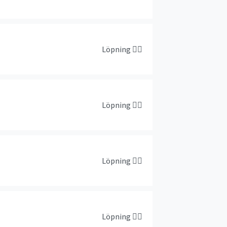
Löpning
🏃‍♀️
Löpning
🏃‍♀️
Löpning
🏃‍♀️
Löpning
🏃‍♀️