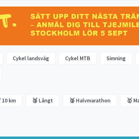
Cykel landsväg
Cykel MTB
Simning
 10 km
🥉 Långt
🥈 Halvmarathon
🥇 M