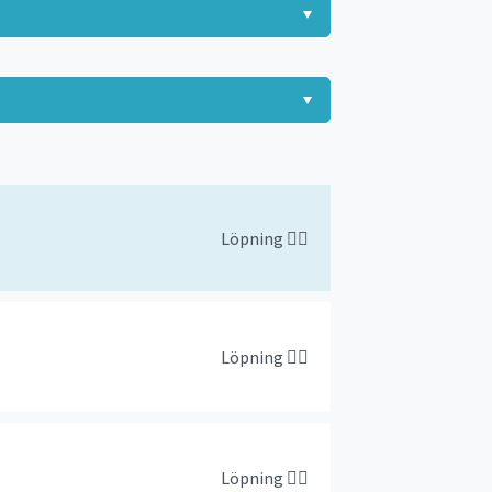
Löpning
🏃‍♀️
Löpning
🏃‍♀️
Löpning
🏃‍♀️