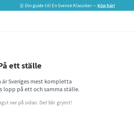
🥇 Din guide till En Svensk Klassiker —
Köp här!
å ett ställe
n är Sveriges mest kompletta
es lopp på ett och samma ställe.
ngst ner på sidan. Det blir grymt!