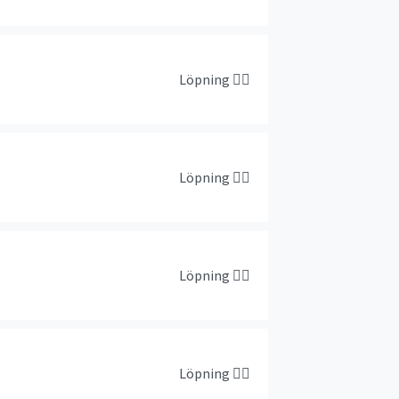
Löpning
🏃‍♀️
Löpning
🏃‍♀️
Löpning
🏃‍♀️
Löpning
🏃‍♀️