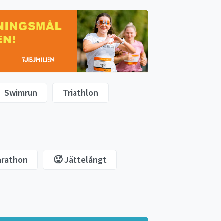
Swimrun
Triathlon
arathon
🥵 Jättelångt