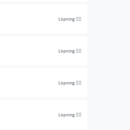
Löpning
🏃‍♀️
Löpning
🏃‍♀️
Löpning
🏃‍♀️
Löpning
🏃‍♀️