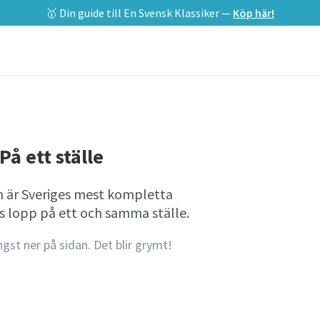
🥇 Din guide till En Svensk Klassiker —
Köp här!
På ett ställe
an är Sveriges mest kompletta
es lopp på ett och samma ställe.
ngst ner på sidan. Det blir grymt!