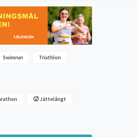
Swimrun
Triathlon
arathon
🥵 Jättelångt