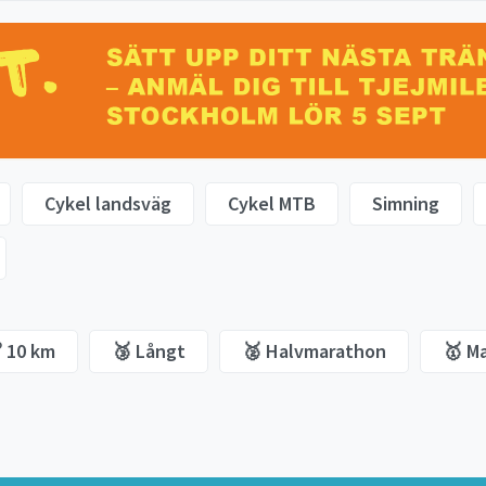
Cykel landsväg
Cykel MTB
Simning
 10 km
🥉 Långt
🥈 Halvmarathon
🥇 M