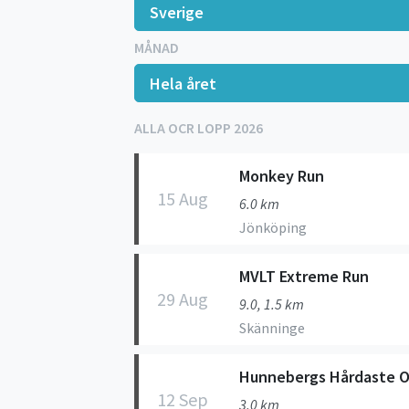
MÅNAD
ALLA OCR LOPP 2026
Monkey Run
15 Aug
6.0 km
Jönköping
MVLT Extreme Run
29 Aug
9.0, 1.5 km
Skänninge
Hunnebergs Hårdaste 
12 Sep
3.0 km