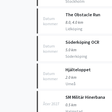
Stockholm
The Obstacle Run
Datum
8.0, 4.0 km
kommer
Lidköping
Söderköping OCR
Datum
5.0 km
kommer
Söderköping
Hjälteloppet
Datum
2.0 km
kommer
Umeå
SM Militär Hinerbana
Åter 2027
0.5 km
Halmstad