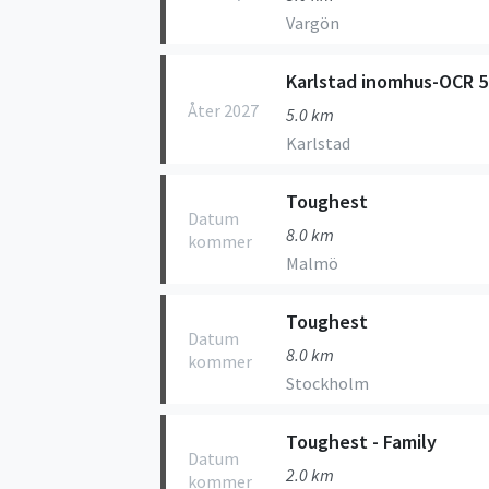
Vargön
Karlstad inomhus-OCR 
Åter 2027
5.0 km
Karlstad
Toughest
Datum
8.0 km
kommer
Malmö
Toughest
Datum
8.0 km
kommer
Stockholm
Toughest - Family
Datum
2.0 km
kommer