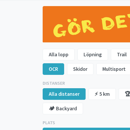
Alla lopp
Löpning
Trail
OCR
Skidor
Multisport
DISTANSER
Alla distanser
⚡️ 5 km
🏆
🏕️ Backyard
PLATS