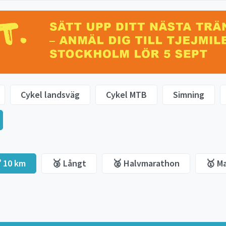
Cykel landsväg
Cykel MTB
Simning
 10 km
🥉 Långt
🥈 Halvmarathon
🥇 M