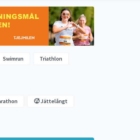
Swimrun
Triathlon
arathon
🥵 Jättelångt