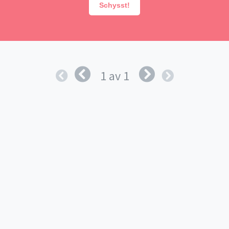
Schysst!
1 av 1