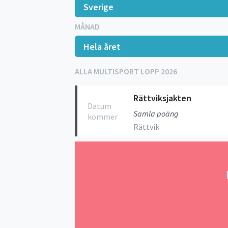
MÅNAD
ALLA MULTISPORT LOPP 2026
Rättviksjakten
Datum
Samla poäng
kommer
Rättvik