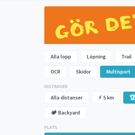
Alla lopp
Löpning
Trail
OCR
Skidor
Multisport
DISTANSER
Alla distanser
⚡️ 5 km
🏆
🏕️ Backyard
PLATS