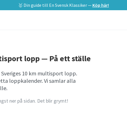
🥇 Din guide till En Svensk Klassiker —
Köp här!
isport lopp — På ett ställe
 Sveriges 10 km multisport lopp.
tta loppkalender. Vi samlar alla
lle.
ngst ner på sidan. Det blir grymt!