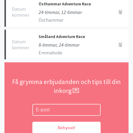
Östhammar Adventure Race
Datum
🥇
24-timmar, 12-timmar
kommer
Östhammar
Småland Adventure Race
Datum
🥇
8-timmar, 24-timmar
kommer
Emmaboda
Få grymma erbjudanden och tips till din
inkorg 💌
Schysst!