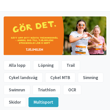
Alla lopp
Löpning
Trail
Cykel landsväg
Cykel MTB
Simning
Swimrun
Triathlon
OCR
Skidor
Multisport