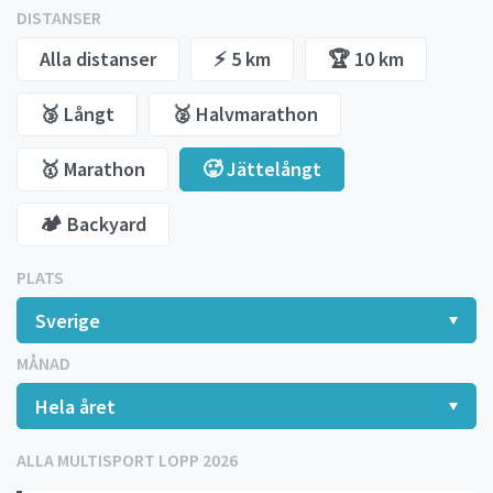
DISTANSER
Alla distanser
⚡️ 5 km
🏆 10 km
🥉 Långt
🥈 Halvmarathon
🥇 Marathon
🥵 Jättelångt
🏕️ Backyard
PLATS
MÅNAD
ALLA MULTISPORT LOPP 2026