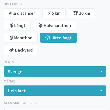
DISTANSER
Alla distanser
⚡️ 5 km
🏆 10 km
🥉 Långt
🥈 Halvmarathon
🥇 Marathon
🥵 Jättelångt
🏕️ Backyard
PLATS
MÅNAD
ALLA SKIDLOPP 2026