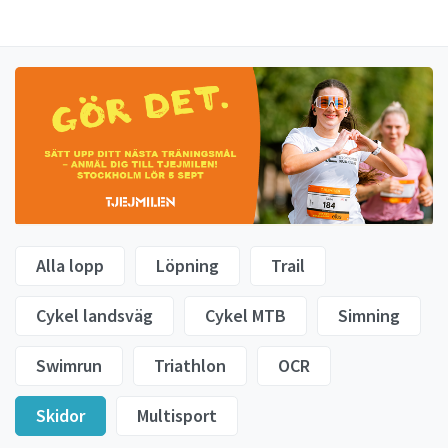
Alla lopp
Löpning
Trail
Cykel landsväg
Cykel MTB
Simning
Swimrun
Triathlon
OCR
Skidor
Multisport