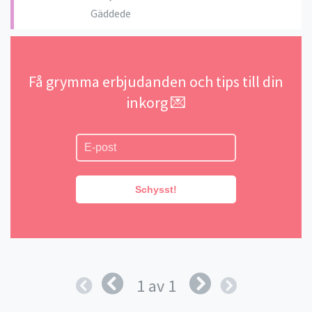
Gäddede
Få grymma erbjudanden och tips till din
inkorg 💌
Schysst!
1 av 1