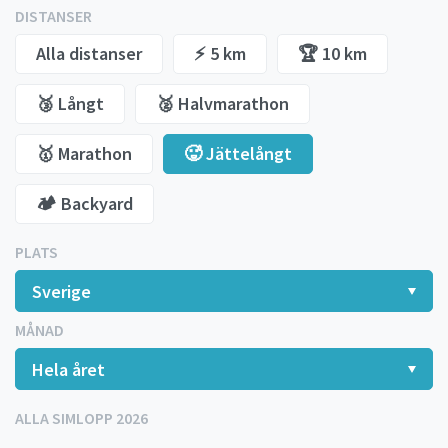
DISTANSER
Alla distanser
⚡️ 5 km
🏆 10 km
🥉 Långt
🥈 Halvmarathon
🥇 Marathon
🥵 Jättelångt
🏕️ Backyard
PLATS
MÅNAD
ALLA SIMLOPP 2026