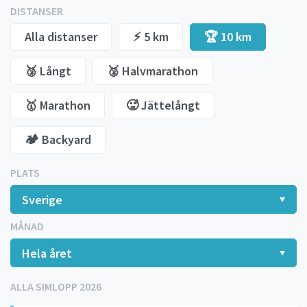
DISTANSER
Alla distanser
⚡️ 5 km
🏆 10 km
🥉 Långt
🥈 Halvmarathon
🥇 Marathon
🥵 Jättelångt
🏕️ Backyard
PLATS
MÅNAD
ALLA SIMLOPP 2026