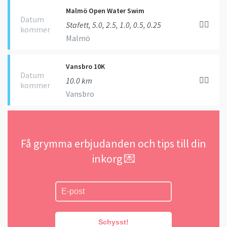
Malmö Open Water Swim
Datum
🏊‍♀️
Stafett, 5.0, 2.5, 1.0, 0.5, 0.25
kommer
Malmö
Vansbro 10K
Datum
🏊‍♀️
10.0 km
kommer
Vansbro
Få grymma erbjudanden och tips till din
inkorg 💌
Schysst!