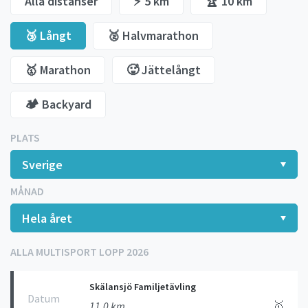
Alla distanser
⚡️ 5 km
🏆 10 km
🥉 Långt
🥈 Halvmarathon
🥇 Marathon
🥵 Jättelångt
🏕️ Backyard
PLATS
MÅNAD
ALLA MULTISPORT LOPP 2026
Skälansjö Familjetävling
Datum
🥇
11.0 km