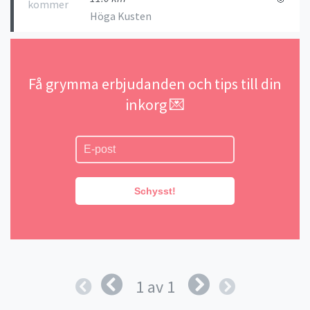
kommer
Höga Kusten
Få grymma erbjudanden och tips till din
inkorg 💌
Schysst!
1 av 1