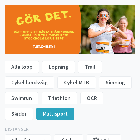
Alla lopp
Löpning
Trail
Cykel landsväg
Cykel MTB
Simning
Swimrun
Triathlon
OCR
Skidor
Multisport
DISTANSER