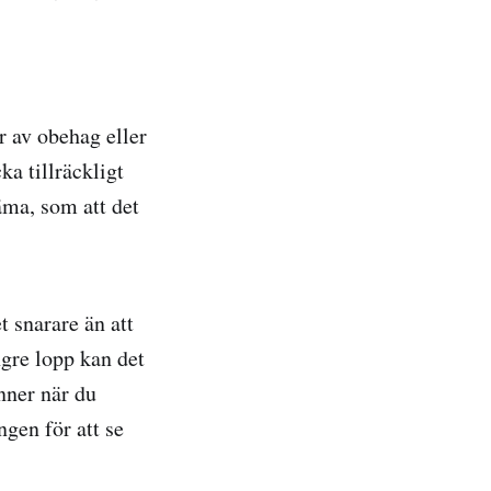
er av obehag eller
ka tillräckligt
äma, som att det
 snarare än att
ngre lopp kan det
inner när du
gen för att se