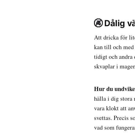
🚱 Dålig 
Att dricka för li
kan till och med
tidigt och andra
skvaplar i magen
Hur du undvike
hälla i dig stor
vara klokt att an
svettas. Precis 
vad som fungerar