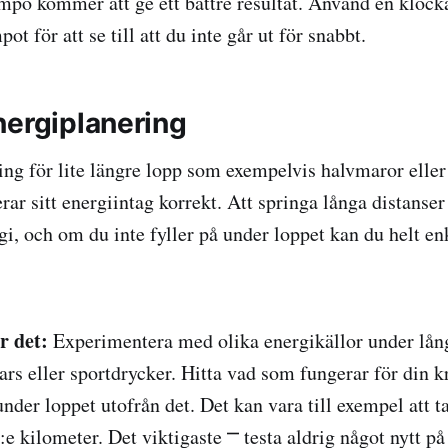
empo kommer att ge ett bättre resultat. Använd en klock
ot för att se till att du inte går ut för snabbt.
nergiplanering
ng för lite längre lopp som exempelvis halvmaror eller
ar sitt energiintag korrekt. Att springa långa distanser
rgi, och om du inte fyller på under loppet kan du helt enk
r det:
Experimentera med olika energikällor under lån
ars eller sportdrycker. Hitta vad som fungerar för din 
under loppet utofrån det. Det kan vara till exempel att t
:e kilometer. Det viktigaste ⎻ testa aldrig något nytt p