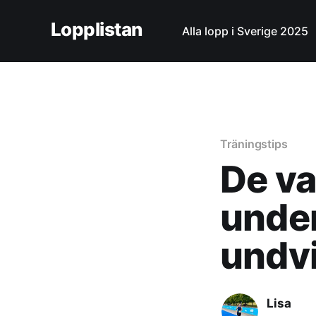
Lopplistan
Alla lopp i Sverige 2025
Träningstips
De va
under
undv
Lisa