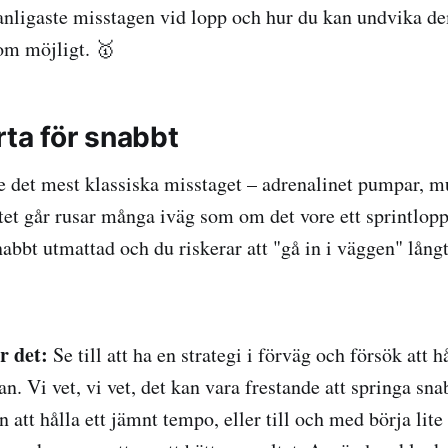
vanligaste misstagen vid lopp och hur du kan undvika dem
om möjligt. 🥇
arta för snabbt
e det mest klassiska misstaget – adrenalinet pumpar, m
ttet går rusar många iväg som om det vore ett sprintlop
nabbt utmattad och du riskerar att "gå in i väggen" lång
r det:
Se till att ha en strategi i förväg och försök att hå
jan. Vi vet, vi vet, det kan vara frestande att springa sn
 att hålla ett jämnt tempo, eller till och med börja li