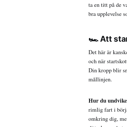
ta en titt på de 
bra upplevelse s
🏎️ Att st
Det här är kansk
och när startsko
Din kropp blir s
mållinjen.
Hur du undvike
rimlig fart i bör
omkring dig, men