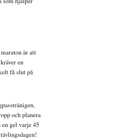
a som hjälper
 maraton är att
 kräver en
elt få slut på
gpasstränigen,
kropp och planera
a en gel varje 45
å tävlingsdagen!