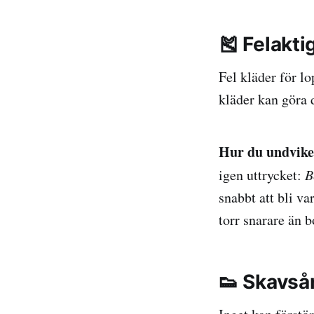
🎽 Felakti
Fel kläder för l
kläder kan göra 
Hur du undvike
igen uttrycket:
Be
snabbt att bli v
torr snarare än 
👟 Skavså