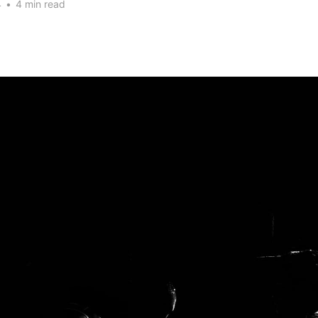
4
•
4 min read