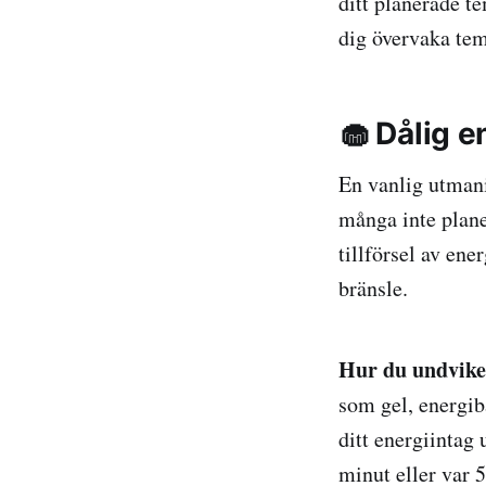
ditt planerade t
dig övervaka temp
🧁 Dålig e
En vanlig utmani
många inte planer
tillförsel av ene
bränsle.
Hur du undvike
som gel, energib
ditt energiintag 
minut eller var 5