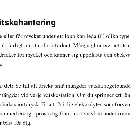
vätskehantering
te eller för mycket under ett lopp kan leda till olika typ
 bli farligt om du blir uttorkad. Många glömmer att dric
 dricker för mycket och känner sig uppblåsta och obekv
.
r det:
Se till att dricka små mängder vätska regelbundet
a mängder vid varje vätskestation. Om du springer ett lä
vända sportdryck för att få i dig elektrolyter som försv
som med energi, prova dig fram med vätskan under tränin
 bäst för dig.