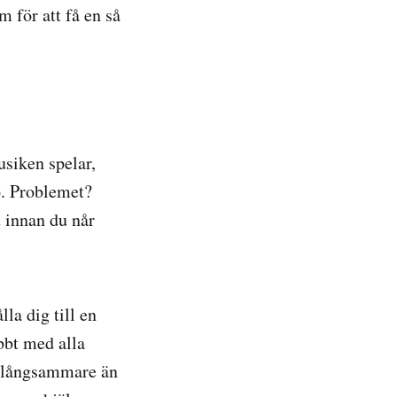
 för att få en så
usiken spelar,
p. Problemet?
t innan du når
lla dig till en
abbt med alla
te långsammare än