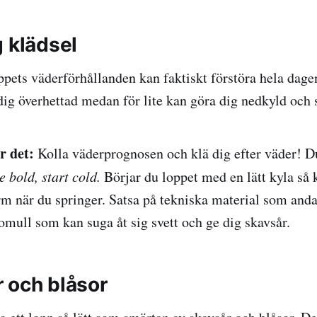
g klädsel
oppets väderförhållanden kan faktiskt förstöra hela dag
dig överhettad medan för lite kan göra dig nedkyld och s
r det:
Kolla väderprognosen och klä dig efter väder! 
 bold, start cold.
Börjar du loppet med en lätt kyla s
arm när du springer. Satsa på tekniska material som anda
bomull som kan suga åt sig svett och ge dig skavsår.
r och blåsor