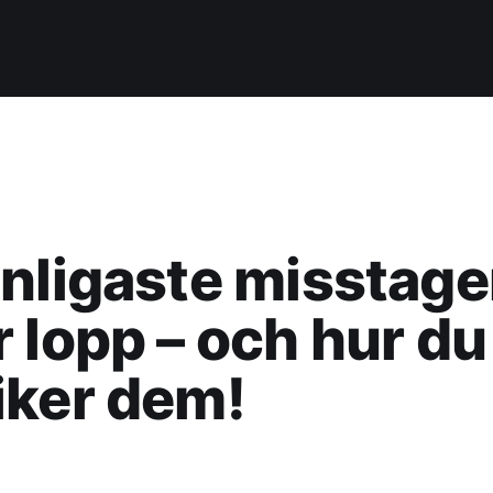
nligaste misstag
 lopp – och hur du
iker dem!