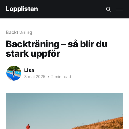
Lopplistan
Backträning
Backträning – så blir du
stark uppför
Lisa
3 maj 2025
•
2 min read