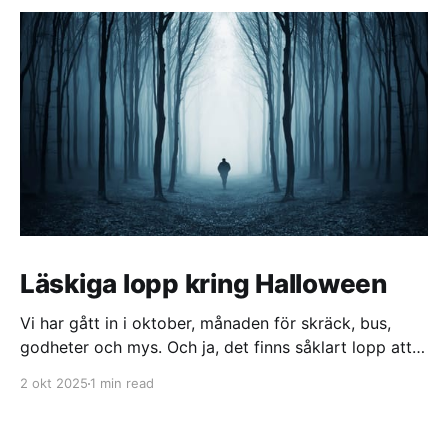
Läskiga lopp kring Halloween
Vi har gått in i oktober, månaden för skräck, bus,
godheter och mys. Och ja, det finns såklart lopp att
springa − läskiga är dom också! Idag listar vi 5
2 okt 2025
1 min read
läskiga lopp att springa kring halloween. 🎃
Skräckloppet - 11 okt Plats: Kalmar Distans: 6.0, 2.0
km Skräckloppet är en