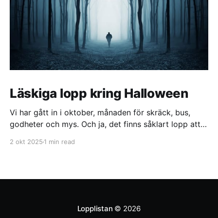
Läskiga lopp kring Halloween
Vi har gått in i oktober, månaden för skräck, bus,
godheter och mys. Och ja, det finns såklart lopp att
springa − läskiga är dom också! Idag listar vi 5
2 okt 2025
1 min read
läskiga lopp att springa kring halloween. 🎃
Skräckloppet - 11 okt Plats: Kalmar Distans: 6.0, 2.0
km Skräckloppet är en
Lopplistan
© 2026