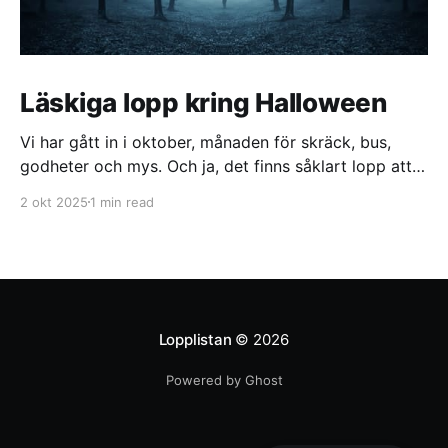
Läskiga lopp kring Halloween
Vi har gått in i oktober, månaden för skräck, bus,
godheter och mys. Och ja, det finns såklart lopp att
springa − läskiga är dom också! Idag listar vi 5
2 okt 2025
1 min read
läskiga lopp att springa kring halloween. 🎃
Skräckloppet - 11 okt Plats: Kalmar Distans: 6.0, 2.0
km Skräckloppet är en
Lopplistan
© 2026
Powered by Ghost