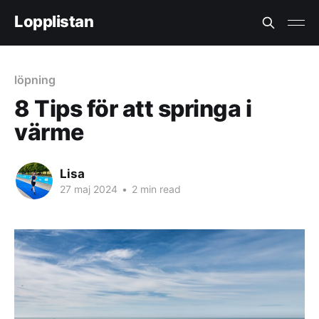
Lopplistan
löpning
8 Tips för att springa i
värme
Lisa
27 maj 2024
•
2 min read