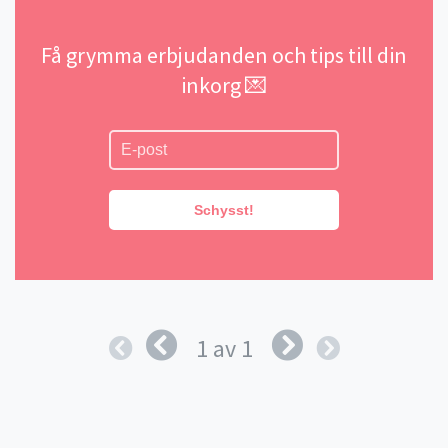
Få grymma erbjudanden och tips till din
inkorg 💌
Schysst!
1 av 1