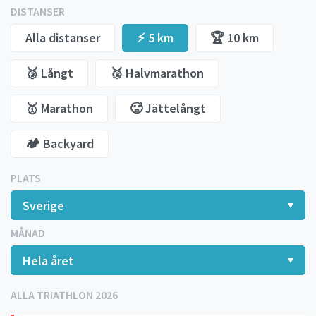
DISTANSER
Alla distanser
⚡️ 5 km
🏆 10 km
🥉 Långt
🥈 Halvmarathon
🥇 Marathon
🥵 Jättelångt
🏕️ Backyard
PLATS
MÅNAD
ALLA TRIATHLON 2026