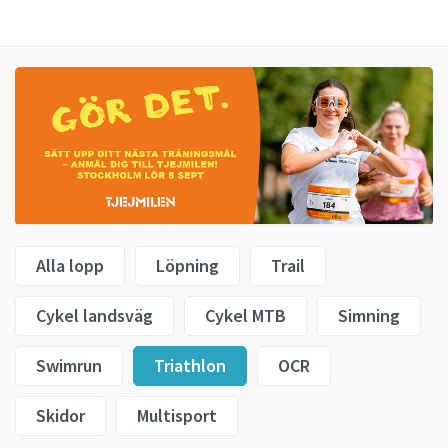
Alla lopp
Löpning
Trail
Cykel landsväg
Cykel MTB
Simning
Swimrun
Triathlon
OCR
Skidor
Multisport