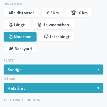
DISTANSER
Alla distanser
⚡️ 5 km
🏆 10 km
🥉 Långt
🥈 Halvmarathon
🥇 Marathon
🥵 Jättelångt
🏕️ Backyard
PLATS
MÅNAD
ALLA TRIATHLON 2026