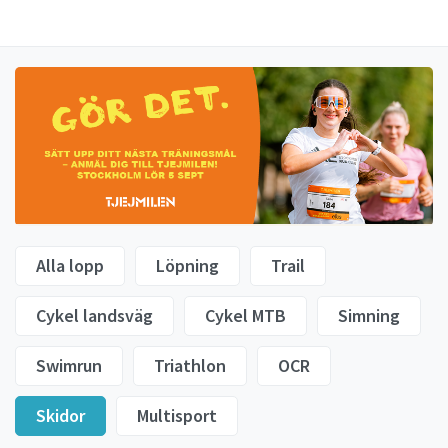
Alla lopp
Löpning
Trail
Cykel landsväg
Cykel MTB
Simning
Swimrun
Triathlon
OCR
Skidor
Multisport