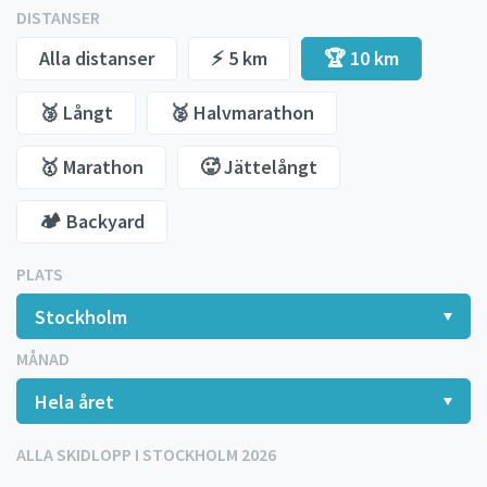
DISTANSER
Alla distanser
⚡️ 5 km
🏆 10 km
🥉 Långt
🥈 Halvmarathon
🥇 Marathon
🥵 Jättelångt
🏕️ Backyard
PLATS
MÅNAD
ALLA SKIDLOPP I STOCKHOLM 2026