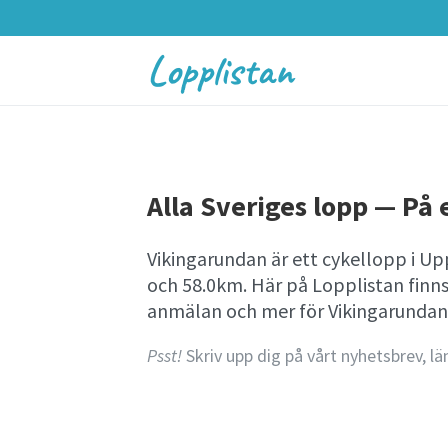
Lopplistan
Alla Sveriges lopp — På e
Vikingarundan är ett cykellopp i U
och 58.0km. Här på Lopplistan finn
anmälan och mer för Vikingarundan
Psst!
Skriv upp dig på vårt nyhetsbrev, lä