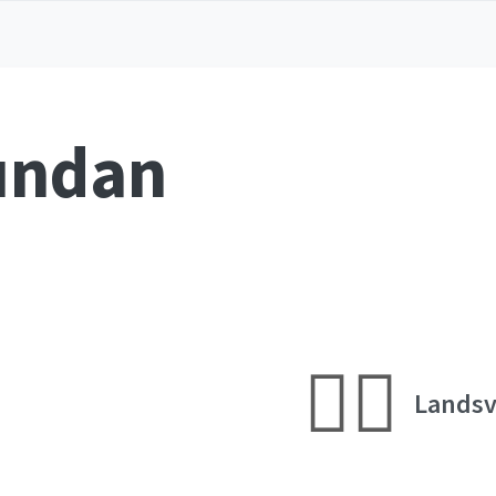
undan
🚴‍♂️
Lands