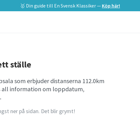
🥇 Din guide till En Svensk Klassiker —
Köp här!
tt ställe
ppsala som erbjuder distanserna 112.0km
s all information om loppdatum,
.
ngst ner på sidan. Det blir grymt!