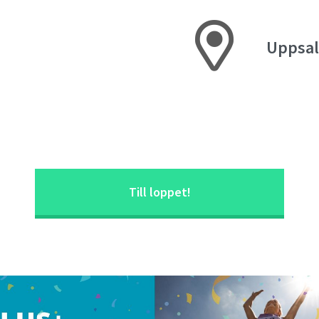
Uppsal
Till loppet!