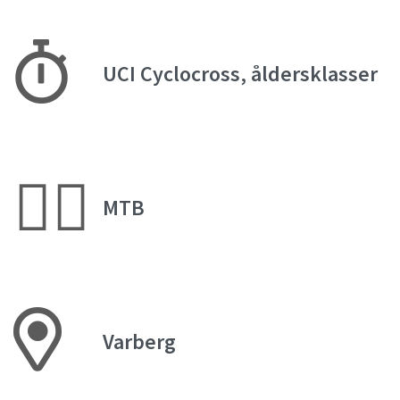
UCI Cyclocross, åldersklasser
🚵‍♂️
MTB
Varberg