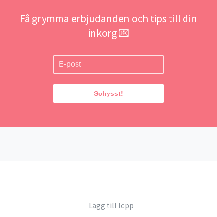
Få grymma erbjudanden och tips till din
inkorg 💌
Schysst!
Lägg till lopp