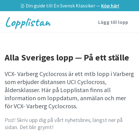
🥇 Din guide till En Svensk Klassiker —
Köp här!
Lopplistan
Lägg till lopp
Alla Sveriges lopp — På ett ställe
VCX- Varberg Cyclocross är ett mtb lopp i Varberg
som erbjuder distansen UCI Cyclocross,
åldersklasser. Här på Lopplistan finns all
information om loppdatum, anmälan och mer
för VCX- Varberg Cyclocross.
Psst!
Skriv upp dig på vårt nyhetsbrev, längst ner på
sidan. Det blir grymt!