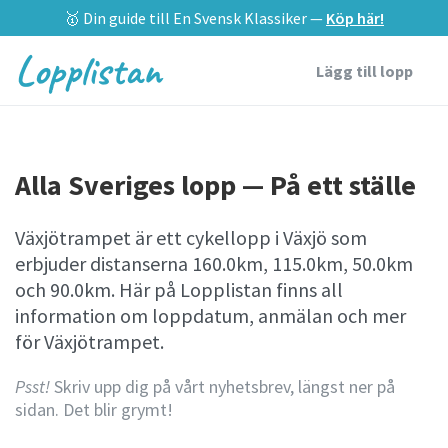
🥇 Din guide till En Svensk Klassiker —
Köp här!
Lopplistan
Lägg till lopp
Alla Sveriges lopp — På ett ställe
Växjötrampet är ett cykellopp i Växjö som
erbjuder distanserna 160.0km, 115.0km, 50.0km
och 90.0km. Här på Lopplistan finns all
information om loppdatum, anmälan och mer
för Växjötrampet.
Psst!
Skriv upp dig på vårt nyhetsbrev, längst ner på
sidan. Det blir grymt!