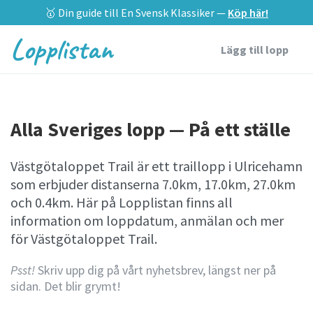
🥇 Din guide till En Svensk Klassiker —
Köp här!
Lopplistan
Lägg till lopp
Alla Sveriges lopp — På ett ställe
Västgötaloppet Trail är ett traillopp i Ulricehamn
som erbjuder distanserna 7.0km, 17.0km, 27.0km
och 0.4km. Här på Lopplistan finns all
information om loppdatum, anmälan och mer
för Västgötaloppet Trail.
Psst!
Skriv upp dig på vårt nyhetsbrev, längst ner på
sidan. Det blir grymt!