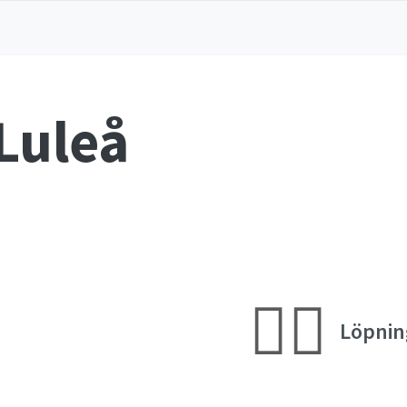
Luleå
🏃‍♀️
Löpnin