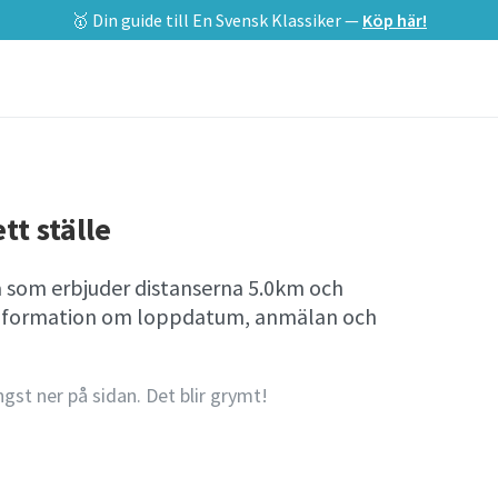
🥇 Din guide till En Svensk Klassiker —
Köp här!
tt ställe
eå som erbjuder distanserna 5.0km och
l information om loppdatum, anmälan och
ngst ner på sidan. Det blir grymt!