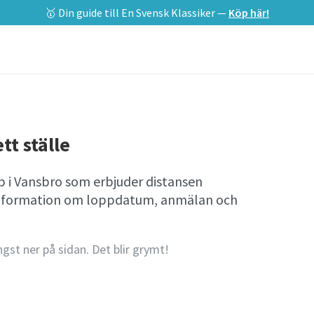
🥇 Din guide till En Svensk Klassiker —
Köp här!
tt ställe
 i Vansbro som erbjuder distansen
l information om loppdatum, anmälan och
ngst ner på sidan. Det blir grymt!