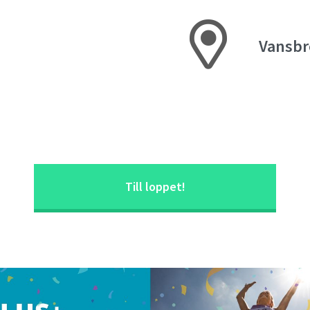
Vansbr
Till loppet!