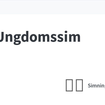
 Ungdomssim
🏊‍♀️
Simnin