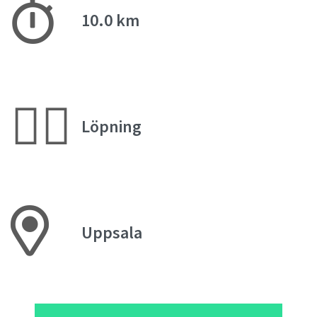
10.0 km
🏃‍♀️
Löpning
Uppsala