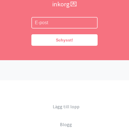
inkorg 💌
Schysst!
Lägg till lopp
Blogg