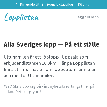
🥇 Din guide till En Svensk Klassiker —
Köp här!
Lopplistan
Lägg till lopp
Alla Sveriges lopp — På ett ställe
Ultunamilen är ett löplopp i Uppsala som
erbjuder distansen 10.0km. Här på Lopplistan
finns all information om loppdatum, anmälan
och mer för Ultunamilen.
Psst!
Skriv upp dig på vårt nyhetsbrev, längst ner på
sidan. Det blir grymt!