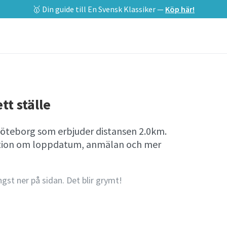
🥇 Din guide till En Svensk Klassiker —
Köp här!
tt ställe
 Göteborg som erbjuder distansen 2.0km.
mation om loppdatum, anmälan och mer
ngst ner på sidan. Det blir grymt!