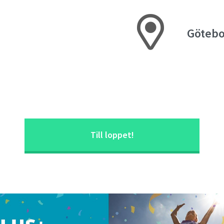
Götebo
Till loppet!