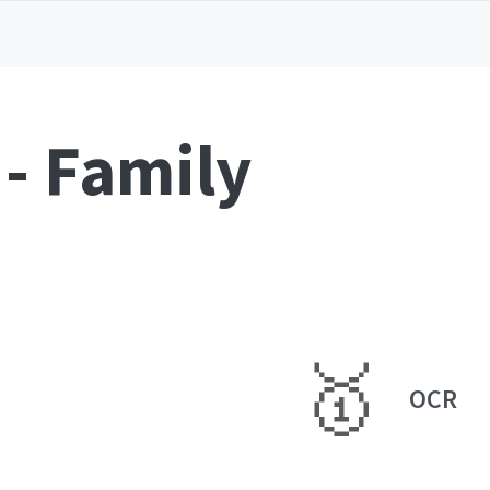
- Family
🥇
OCR