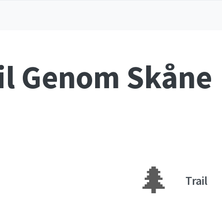
ail Genom Skåne
🌲
Trail