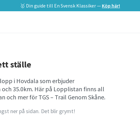
🥇 Din guide till En Svensk Klassiker —
Köp här!
tt ställe
llopp i Hovdala som erbjuder
och 35.0km. Här på Lopplistan finns all
 och mer för TGS – Trail Genom Skåne.
ngst ner på sidan. Det blir grymt!