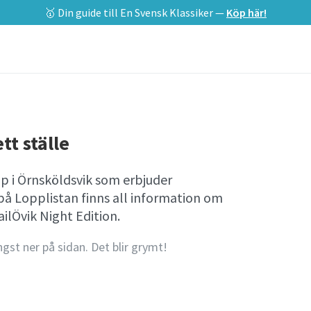
🥇 Din guide till En Svensk Klassiker —
Köp här!
tt ställe
opp i Örnsköldsvik som erbjuder
på Lopplistan finns all information om
lÖvik Night Edition.
ngst ner på sidan. Det blir grymt!