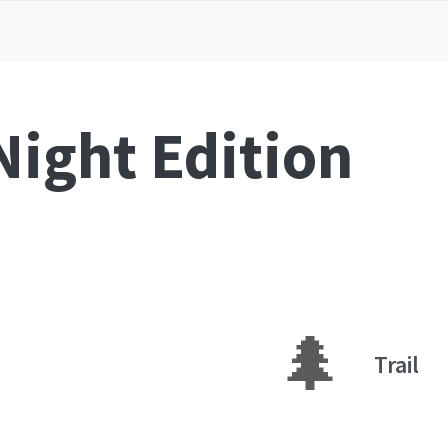
Night Edition
🌲
Trail