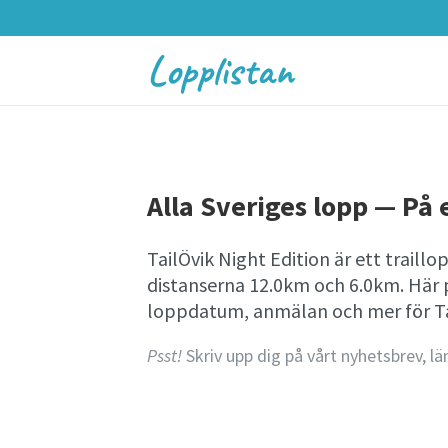
Lopplistan
Alla Sveriges lopp — På e
TailÖvik Night Edition är ett traill
distanserna 12.0km och 6.0km. Här 
loppdatum, anmälan och mer för Tai
Psst!
Skriv upp dig på vårt nyhetsbrev, lä