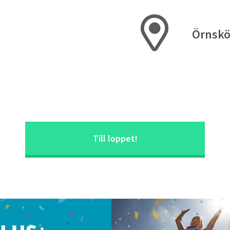
Örnskö
Till loppet!