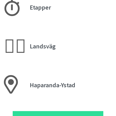
Etapper
🚴‍♂️
Landsväg
Haparanda-Ystad