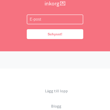
inkorg 💌
Schysst!
Lägg till lopp
Blogg