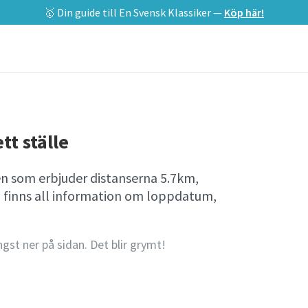
🥇 Din guide till En Svensk Klassiker —
Köp här!
tt ställe
en som erbjuder distanserna 5.7km,
 finns all information om loppdatum,
ngst ner på sidan. Det blir grymt!