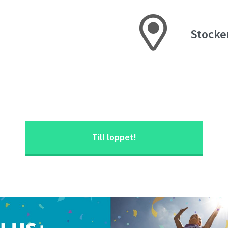
Stocke
Till loppet!