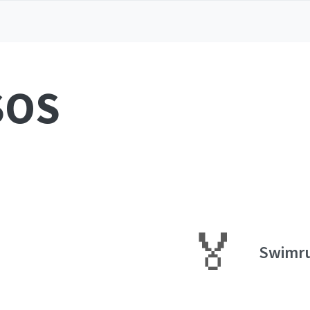
SOS
🏅
Swimr