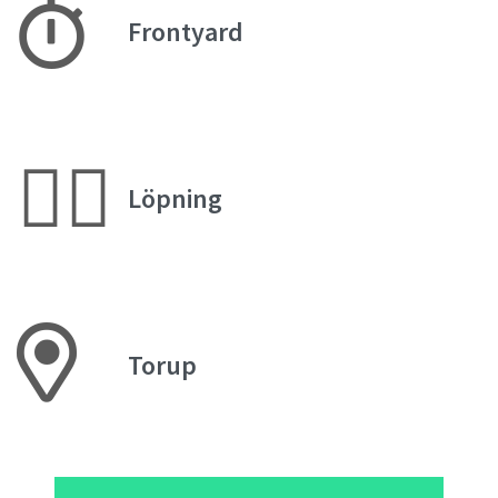
Frontyard
🏃‍♀️
Löpning
Torup