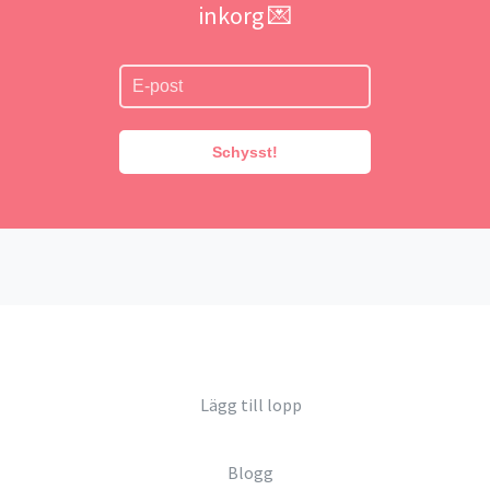
inkorg 💌
Schysst!
Lägg till lopp
Blogg