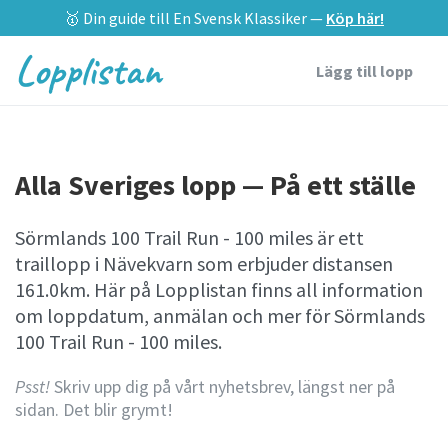
🥇 Din guide till En Svensk Klassiker —
Köp här!
Lopplistan
Lägg till lopp
Alla Sveriges lopp — På ett ställe
Sörmlands 100 Trail Run - 100 miles är ett
traillopp i Nävekvarn som erbjuder distansen
161.0km. Här på Lopplistan finns all information
om loppdatum, anmälan och mer för Sörmlands
100 Trail Run - 100 miles.
Psst!
Skriv upp dig på vårt nyhetsbrev, längst ner på
sidan. Det blir grymt!