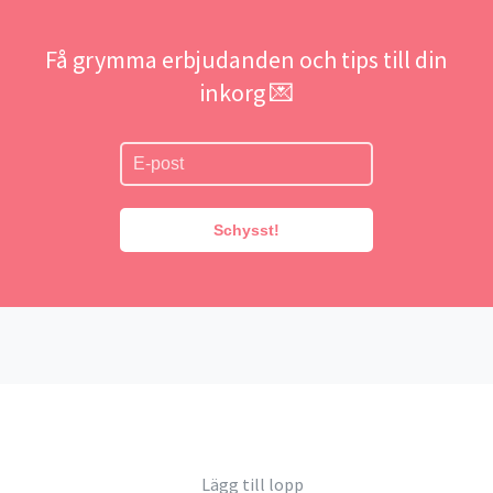
Få grymma erbjudanden och tips till din
inkorg 💌
Schysst!
Lägg till lopp