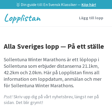
🥇 Din guide till En Svensk Klassiker —
Köp här!
Lopplistan
Lägg till lopp
Alla Sveriges lopp — På ett ställe
Sollentuna Winter Marathons är ett löplopp i
Sollentuna som erbjuder distanserna 21.1km,
42.2km och 2.0km. Här på Lopplistan finns all
information om loppdatum, anmälan och mer
för Sollentuna Winter Marathons.
Psst!
Skriv upp dig på vårt nyhetsbrev, längst ner på
sidan. Det blir grymt!