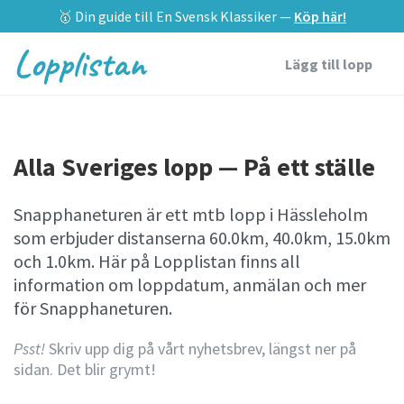
🥇 Din guide till En Svensk Klassiker —
Köp här!
Lopplistan
Lägg till lopp
Alla Sveriges lopp — På ett ställe
Snapphaneturen är ett mtb lopp i Hässleholm
som erbjuder distanserna 60.0km, 40.0km, 15.0km
och 1.0km. Här på Lopplistan finns all
information om loppdatum, anmälan och mer
för Snapphaneturen.
Psst!
Skriv upp dig på vårt nyhetsbrev, längst ner på
sidan. Det blir grymt!