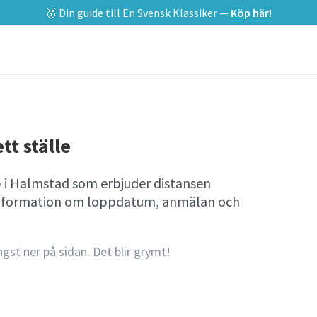
🥇 Din guide till En Svensk Klassiker —
Köp här!
tt ställe
p i Halmstad som erbjuder distansen
l information om loppdatum, anmälan och
ngst ner på sidan. Det blir grymt!