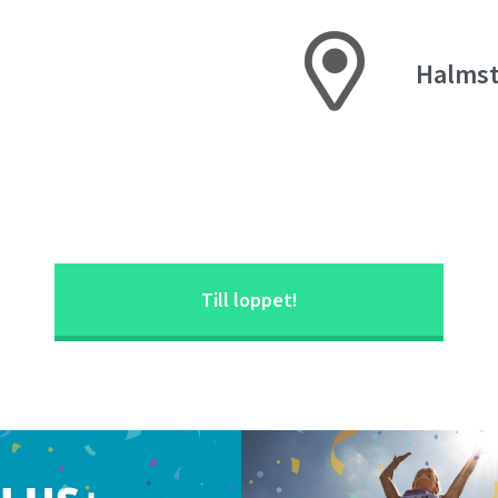
Halms
Till loppet!