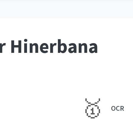
är Hinerbana
🥇
OCR