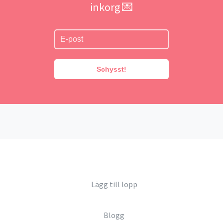
inkorg 💌
Schysst!
Lägg till lopp
Blogg