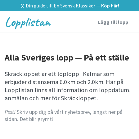
🥇 Din guide till En Svensk Klassiker —
Köp här!
Lopplistan
Lägg till lopp
Alla Sveriges lopp — På ett ställe
Skräckloppet är ett löplopp i Kalmar som
erbjuder distanserna 6.0km och 2.0km. Här på
Lopplistan finns all information om loppdatum,
anmälan och mer för Skräckloppet.
Psst!
Skriv upp dig på vårt nyhetsbrev, längst ner på
sidan. Det blir grymt!