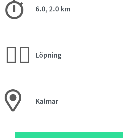
6.0, 2.0 km
🏃‍♀️
Löpning
Kalmar