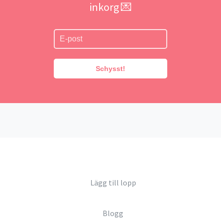
inkorg 💌
Schysst!
Lägg till lopp
Blogg