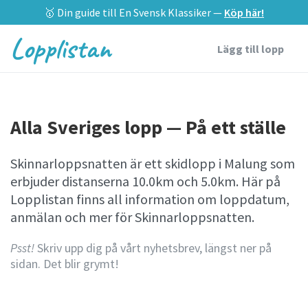
🥇 Din guide till En Svensk Klassiker —
Köp här!
Lopplistan
Lägg till lopp
Alla Sveriges lopp — På ett ställe
Skinnarloppsnatten är ett skidlopp i Malung som
erbjuder distanserna 10.0km och 5.0km. Här på
Lopplistan finns all information om loppdatum,
anmälan och mer för Skinnarloppsnatten.
Psst!
Skriv upp dig på vårt nyhetsbrev, längst ner på
sidan. Det blir grymt!