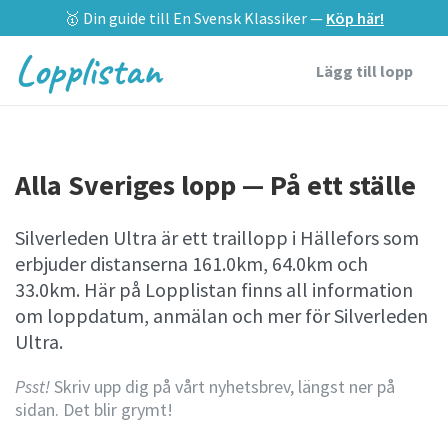
🥇 Din guide till En Svensk Klassiker —
Köp här!
Lopplistan
Lägg till lopp
Alla Sveriges lopp — På ett ställe
Silverleden Ultra är ett traillopp i Hällefors som
erbjuder distanserna 161.0km, 64.0km och
33.0km. Här på Lopplistan finns all information
om loppdatum, anmälan och mer för Silverleden
Ultra.
Psst!
Skriv upp dig på vårt nyhetsbrev, längst ner på
sidan. Det blir grymt!