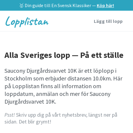
🥇 Din guide till En Svensk Klassiker —
Köp här!
Lopplistan
Lägg till lopp
Alla Sveriges lopp — På ett ställe
Saucony Djurgårdsvarvet 10K är ett löplopp i
Stockholm som erbjuder distansen 10.0km. Här
på Lopplistan finns all information om
loppdatum, anmälan och mer för Saucony
Djurgårdsvarvet 10K.
Psst!
Skriv upp dig på vårt nyhetsbrev, längst ner på
sidan. Det blir grymt!