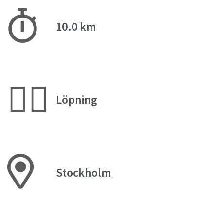
10.0 km
🏃‍♀️
Löpning
Stockholm