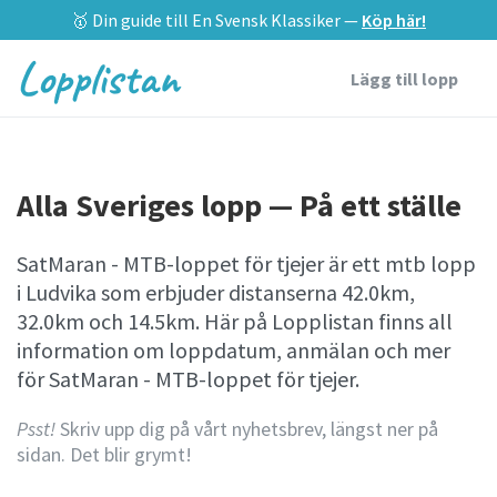
🥇 Din guide till En Svensk Klassiker —
Köp här!
Lopplistan
Lägg till lopp
Alla Sveriges lopp — På ett ställe
SatMaran - MTB-loppet för tjejer är ett mtb lopp
i Ludvika som erbjuder distanserna 42.0km,
32.0km och 14.5km. Här på Lopplistan finns all
information om loppdatum, anmälan och mer
för SatMaran - MTB-loppet för tjejer.
Psst!
Skriv upp dig på vårt nyhetsbrev, längst ner på
sidan. Det blir grymt!