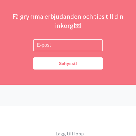
Få grymma erbjudanden och tips till din
inkorg 💌
Schysst!
Lägg till lopp