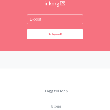
inkorg 💌
Schysst!
Lägg till lopp
Blogg