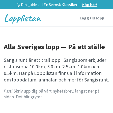
🥇 Din guide till En Svensk Klassiker —
Köp här!
Lopplistan
Lägg till lopp
Alla Sveriges lopp — På ett ställe
Sangis runt är ett traillopp i Sangis som erbjuder
distanserna 10.0km, 5.0km, 2.5km, 1.0km och
0.5km. Här på Lopplistan finns all information
om loppdatum, anmälan och mer för Sangis runt.
Psst!
Skriv upp dig på vårt nyhetsbrev, längst ner på
sidan. Det blir grymt!