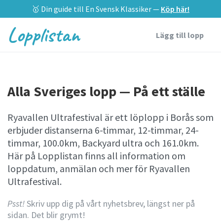
🥇 Din guide till En Svensk Klassiker —
Köp här!
Lopplistan
Lägg till lopp
Alla Sveriges lopp — På ett ställe
Ryavallen Ultrafestival är ett löplopp i Borås som
erbjuder distanserna 6-timmar, 12-timmar, 24-
timmar, 100.0km, Backyard ultra och 161.0km.
Här på Lopplistan finns all information om
loppdatum, anmälan och mer för Ryavallen
Ultrafestival.
Psst!
Skriv upp dig på vårt nyhetsbrev, längst ner på
sidan. Det blir grymt!