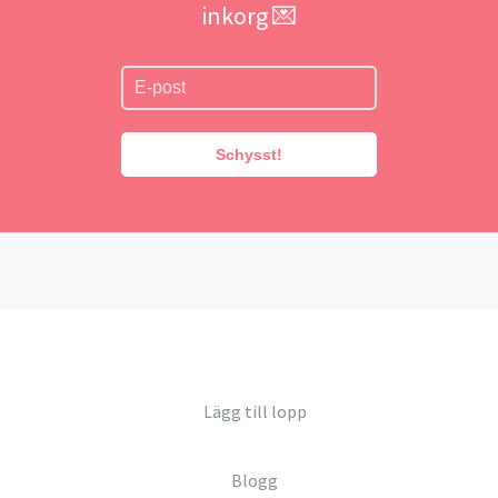
inkorg 💌
Schysst!
Lägg till lopp
Blogg