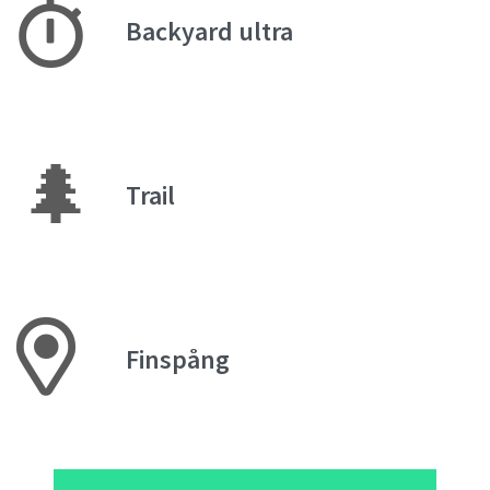
Backyard ultra
🌲
Trail
Finspång