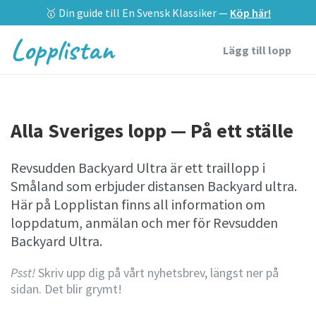
🥇 Din guide till En Svensk Klassiker —
Köp här!
Lopplistan
Lägg till lopp
Alla Sveriges lopp — På ett ställe
Revsudden Backyard Ultra är ett traillopp i
Småland som erbjuder distansen Backyard ultra.
Här på Lopplistan finns all information om
loppdatum, anmälan och mer för Revsudden
Backyard Ultra.
Psst!
Skriv upp dig på vårt nyhetsbrev, längst ner på
sidan. Det blir grymt!