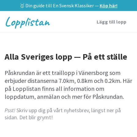
🥇 Din guide till En Svensk Klassiker —
Köp här!
Lopplistan
Lägg till lopp
Alla Sveriges lopp — På ett ställe
Påskrundan är ett traillopp i Vänersborg som
erbjuder distanserna 7.0km, 0.8km och 0.2km. Här
på Lopplistan finns all information om
loppdatum, anmälan och mer för Påskrundan.
Psst!
Skriv upp dig på vårt nyhetsbrev, längst ner på
sidan. Det blir grymt!