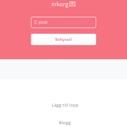
inkorg 💌
Schysst!
Lägg till lopp
Blogg