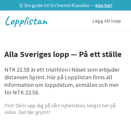
🥇 Din guide till En Svensk Klassiker —
Köp här!
Lopplistan
Lägg till lopp
Alla Sveriges lopp — På ett ställe
NTK 22.58 är ett triathlon i Näset som erbjuder
distansen Sprint. Här på Lopplistan finns all
information om loppdatum, anmälan och mer
för NTK 22.58.
Psst!
Skriv upp dig på vårt nyhetsbrev, längst ner på
sidan. Det blir grymt!