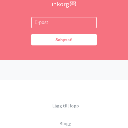
inkorg 💌
Schysst!
Lägg till lopp
Blogg