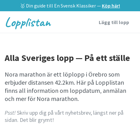
🥇 Din guide till En Svensk Klassiker —
Köp här!
Lopplistan
Lägg till lopp
Alla Sveriges lopp — På ett ställe
Nora marathon är ett löplopp i Örebro som
erbjuder distansen 42.2km. Här på Lopplistan
finns all information om loppdatum, anmälan
och mer för Nora marathon.
Psst!
Skriv upp dig på vårt nyhetsbrev, längst ner på
sidan. Det blir grymt!