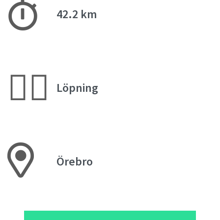
42.2 km
🏃‍♀️
Löpning
Örebro