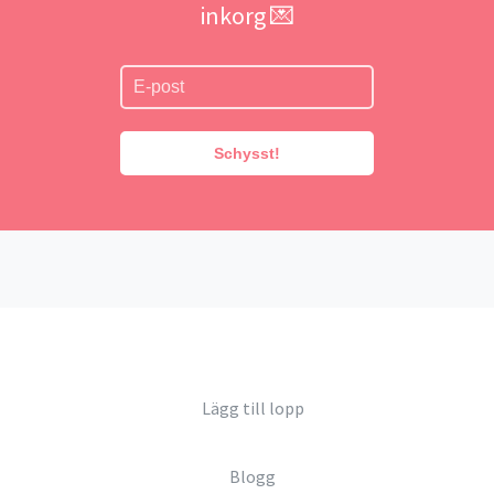
inkorg 💌
Schysst!
Lägg till lopp
Blogg