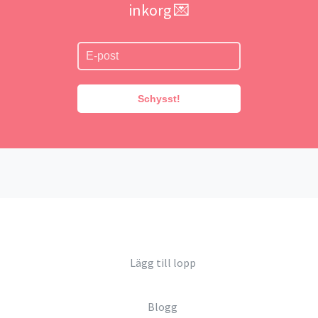
inkorg 💌
Schysst!
Lägg till lopp
Blogg