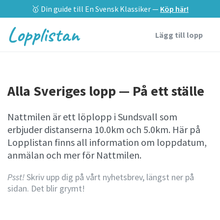
🥇 Din guide till En Svensk Klassiker —
Köp här!
Lopplistan
Lägg till lopp
Alla Sveriges lopp — På ett ställe
Nattmilen är ett löplopp i Sundsvall som
erbjuder distanserna 10.0km och 5.0km. Här på
Lopplistan finns all information om loppdatum,
anmälan och mer för Nattmilen.
Psst!
Skriv upp dig på vårt nyhetsbrev, längst ner på
sidan. Det blir grymt!